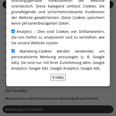
ordnungsgemäße Funktionieren der Website
WEITERES ZUBEHÖR
unerlässlich. Diese Kategorie umfasst Cookies, die
grundlegende und sicherheitsrelevante Funktionen
Mehrzwecksäule
der Website gewährleisten. Diese Cookies speichern
Hochwertige Torantriebe
keine personenbezogenen Daten.
Briefkästen
Analytics – Dies sind Cookies von Drittanbietern,
Rücksprechanlagen und Videorücksprechanlagen Urmet
die uns helfen zu analysieren und zu verstehen, wie
Sie unsere Website nutzen.
Gegensprechanlagen und Encoder mit GSM-Technologie
Marketing-Cookies werden verwendet, um
Decoder, Kanaltaste, Kanalschlüssel, Radarreceiver ...
personalisierte Werbung anzuzeigen (z. B. Google
Klinken und Griffe
Ads). Sie sind nur mit Ihrer Zustimmung aktiv. Google
Signalleuchte
Analytics, Google Ads.
Google Analytics, Google Ads
.
Fernbedienungen
V redu
Der Fingerabdruckscanner
Die Fotozellen
Mechanismus, der Hindernisse vor dem Aufprall wahrnimmt
Bestellung und Lieferzeit