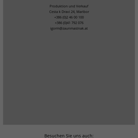
Produktion und Verkauf
Cesta k Dravi 24, Maribor
+386 (0)2 46 00 100
+386 (0)41 792 076
igorm@zaunmastnak.at
Besuchen Sie uns auch: