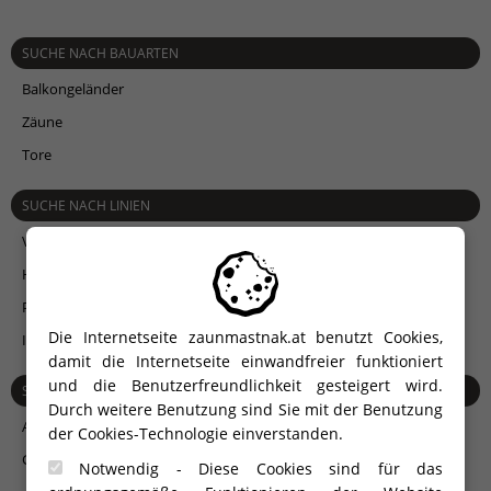
SUCHE NACH BAUARTEN
Balkongeländer
Zäune
Tore
SUCHE NACH LINIEN
V-LINE
Vertikalzäune
H-LINE
Horizontalzäune
P-LINE
Paneelzäune
Die Internetseite zaunmastnak.at benutzt Cookies,
I-LINE
damit die Internetseite einwandfreier funktioniert
und die Benutzerfreundlichkeit gesteigert wird.
SUCHE NACH MATERIAL
Durch weitere Benutzung sind Sie mit der Benutzung
Aluminium
der Cookies-Technologie einverstanden.
Glas
Notwendig - Diese Cookies sind für das