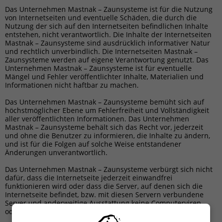
Das Unternehmen Mastnak – Zaunsysteme ist für die Nutzung
von Internetseiten und eventuelle Schäden, die durch die
Nutzung der sich auf den Internetseiten befindlichen Inhalte
entstehen, nicht verantwortlich. Die Inhalte der Internetseiten
Mastnak – Zaunsysteme sind ausdrücklich informativer Natur
und rechtlich unverbindlich. Die Internetseiten Mastnak –
Zaunsysteme werden auf eigene Verantwortung genutzt. Das
Unternehmen Mastnak – Zaunsysteme ist für eventuelle
Mängel und Fehler veröffentlichter Inhalte, Materialien und
Informationen nicht haftbar zu machen.
Das Unternehmen Mastnak – Zaunsysteme bemüht sich auf
höchstmöglicher Ebene um Fehlerfreiheit und Vollständigkeit
aller veröffentlichten Informationen. Das Unternehmen
Mastnak – Zaunsysteme behält sich das Recht vor, jederzeit
und ohne die Benutzer zu informieren, die Inhalte zu ändern,
und ist für die Folgen auf solche Weise entstandener
Änderungen unverantwortlich.
Das Unternehmen Mastnak – Zaunsysteme verbürgt sich nicht
dafür, dass die Internetseite jederzeit einwandfrei
funktionieren wird oder dass die Server, auf denen sich die
Internetseite befindet, bzw. mit diesen Servern verbundene
Server und anderweitige Ausstattung keine Computerviren
oder andere schädliche Elemente beinhalten.