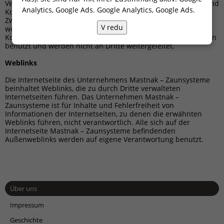
Verantwortung für die Glaubwürdigkeit persönlicher Daten und
Analytics, Google Ads.
Google Analytics, Google Ads
.
Kontaktinformationen. Kontaktinformationen werden zu
Zwecken der Kontaktherstellung mit dem Besucher benutzt,
V redu
wenn dies notwendig ist. Persönliche Daten und
Kontaktinformationen werden nicht zu anderweitigen Zwecken
benutzt und werden nicht an Dritte weitergeleitet.
Weblinks
Die Internetseite des Unternehmens Mastnak – Zaunsysteme
beinhaltet Weblinks, die zu durch Dritte verwalteten
Internetseiten führen. Das Unternehmen Mastnak –
Zaunsysteme ist für Inhalte und Fehlerfreiheit von
Informationen der Internetseiten, zu denen die erwähnten
Weblinks führen, nicht verantwortlich. Alle sich auf der
Internetseite Mastnak – Zaunsysteme befindenden
Außenweblinks werden auf eigene Verantwortung benutzt.
Über uns
Impressum
Geschichte