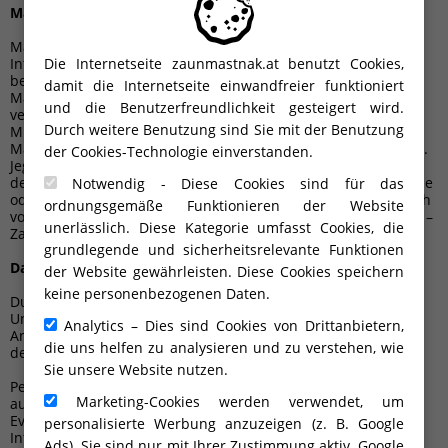
Marken & Logo
Marken, Logos und Dienstleistungsikonen, die sich auf den
Internetseiten des Unternehmens Mastnak – Zaunsysteme
Die Internetseite zaunmastnak.at benutzt Cookies,
befinden, sind entweder registrierte oder nichtregistrierte
damit die Internetseite einwandfreier funktioniert
Marken des Unternehmens oder der mit dem Unternehmen
und die Benutzerfreundlichkeit gesteigert wird.
verbundenen Organisationen bzw. bevollmächtigten
Durch weitere Benutzung sind Sie mit der Benutzung
Mitarbeiter, für deren Veröffentlichung das Unternehmen
Mastnak – Zaunsysteme über die Autoreneinwilligung verfügt.
der Cookies-Technologie einverstanden.
Jegliche Nutzung von Marken, Logos oder Lizenzen, die unter
dem Urheberrecht des Unternehmens Mastnak – Zaunsysteme
Notwendig - Diese Cookies sind für das
oder der Dritten stehen, ist strengstens untersagt. Missbrauch
ordnungsgemäße Funktionieren der Website
von Materialien und Inhalten auf den Internetseiten Mastnak –
unerlässlich. Diese Kategorie umfasst Cookies, die
Zaunsysteme ist strengstens untersagt und strafbar.
grundlegende und sicherheitsrelevante Funktionen
Datenschutz
der Website gewährleisten. Diese Cookies speichern
keine personenbezogenen Daten.
Durch Entgegennahme der Bedingungen geben Sie dem
Unternehmen Mastnak – Zaunsysteme Ihr Einverständnis zur
Analytics – Dies sind Cookies von Drittanbietern,
Analyse von unpersönlichen Daten hinsichtlich der Nutzung
die uns helfen zu analysieren und zu verstehen, wie
der Internetseite.
Sie unsere Website nutzen.
Persönliche Daten werden zu Zwecken der Evidenz von
Marketing-Cookies werden verwendet, um
ausgefüllten Formularen auf unserer Internetseite und zur
Evidenz von Abrufbarkeit bestimmter Inhalte auf unserer
personalisierte Werbung anzuzeigen (z. B. Google
Internetseite benutzt. Die Benutzer übernehmen volle
Ads). Sie sind nur mit Ihrer Zustimmung aktiv. Google