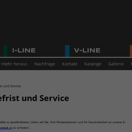
I-LINE
V-LINE
e mehr heraus
Nachfrage
Kontakt
Kataloge
Gallerie
st und Service
frist und Service
ität zu gewährleisten, bitten wir Sie, Ihre Reklamationen und Ihr Servicebedarf an unsere E-
stnak.si
zu schicken.