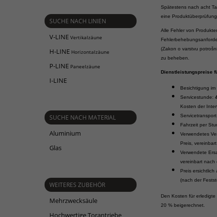
Spätestens nach acht Tage
eine Produktüberprüfun
SUCHE NACH LINIEN
Alle Fehler von Produkte
V-LINE
Vertikalzäune
Fehlerbehebungsanforde
(Zakon o varstvu potrošn
H-LINE
Horizontalzäune
zu beheben.
P-LINE
Paneelzäune
Dienstleistungspreise f
I-LINE
Besichtigung im
Servicestunde:
Kosten der Inter
Servicetransport
SUCHE NACH MATERIAL
Fahrzeit per St
Aluminium
Verwendetes Ver
Preis, vereinbar
Glas
Verwendete Ersat
vereinbart nach 
Preis ersichtlic
(nach der Festst
WEITERES ZUBEHÖR
Den Kosten für erledigte
Mehrzwecksäule
20 % beigerechnet.
Hochwertige Torantriebe