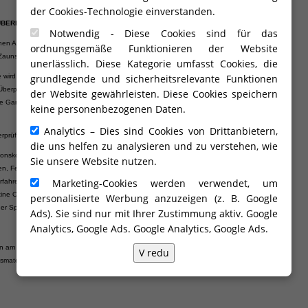
der Cookies-Technologie einverstanden.
 ÜBERPRÜFUNG
Notwendig - Diese Cookies sind für das
en Antrieb und dessen Bauteile darf nur seitens eines bevollmächtigten Experten des
ordnungsgemäße Funktionieren der Website
aunsysteme, GmbH eingegriffen werden.
unerlässlich. Diese Kategorie umfasst Cookies, die
wird nach Ablauf von 6 Monaten die erste periodische Überprüfung des Elektrotorantriebs
grundlegende und sicherheitsrelevante Funktionen
erprüfung stattfindet, erhält der Kunde eine 24-monatige Garantie. Andernfalls steht dem
der Website gewährleisten. Diese Cookies speichern
 Garantie auf den elektromechanischen Antrieb und dessen Teile (Fernbedienung,
keine personenbezogenen Daten.
Analytics – Dies sind Cookies von Drittanbietern,
erprüfung beinhaltet:
die uns helfen zu analysieren und zu verstehen, wie
onskontrolle;
Sie unsere Website nutzen.
ten, Feuchtigkeit, Insekten u. Ä. wird der Antrieb vom Stromnetz abgetrennt.
Marketing-Cookies werden verwendet, um
rfahren wird erneut gestartet.
ine Oxydationsspuren sichtbar sind, wird sie nach Bedarf ausgewechselt.
personalisierte Werbung anzuzeigen (z. B. Google
 der Speiseanlagen wird überprüft.
Ads). Sie sind nur mit Ihrer Zustimmung aktiv. Google
Analytics, Google Ads.
Google Analytics, Google Ads
.
en am Hoftor mit automatischem Antrieb: 41,80 € ohne MwSt.
V redu
aterial ist in diesem Preis nicht inbegriffen.