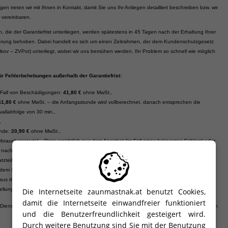
n treten wir mit Ihnen in Kontakt, damit Sie uns Ihr Anliegen detailliert beschreiben bzw. wir
g vereinbaren.
n, die der Garantiefrist unterliegen, werden spätestens in 45 Tagen nach der Erhaltung Ihrer
rung behoben. Dabei handelt es sich um einen Zeitrahmen, der dem Kundenschutzgesetz
ikov – ZVPot) unterliegt, wobei wir uns bemühen werden, Ihr Problem so schnell wie möglich
ür Fehlerbehebungen außerhalb der Garantiefrist:
 Fall von Beschädigungen:
41,80 €
ohne MwSt.,
41,80
€
ohne MwSt. – die Anfangsstunde wird vollberechnet, danach entsprechen die
vallabfolge von 30 min.,
,
unde:
20,90 €
ohne MwSt.,
brauchsmaterial – Preis ersichtlich aus dem Angebot (im Fall eines bekannten Fehlers) oder
t nach dem Service (nach der Feststellung des Fehlers),
zteile – Preis ersichtlich aus dem Angebot (im Fall eines bekannten Fehlers) oder Preis,
dem Service (nach der Feststellung des Fehlers),
h aus dem Angebot (im Fall eines bekannten Fehlers) oder Preis, vereinbart nach dem Service
ellung des Fehlers).
Die Internetseite zaunmastnak.at benutzt Cookies,
damit die Internetseite einwandfreier funktioniert
 Dienstleistungen, eingebaute Ersatzteile und Verbrauchsmaterial wird die MwSt. In Höhe von
und die Benutzerfreundlichkeit gesteigert wird.
Durch weitere Benutzung sind Sie mit der Benutzung