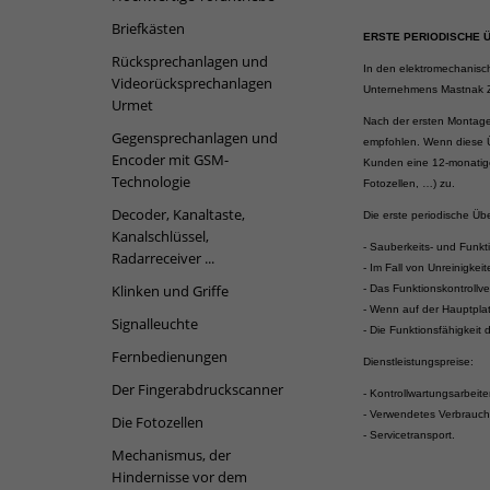
Briefkästen
ERSTE PERIODISCHE
Rücksprechanlagen und
In den elektromechanisch
Videorücksprechanlagen
Unternehmens Mastnak Z
Urmet
Nach der ersten Montage 
Gegensprechanlagen und
empfohlen. Wenn diese Üb
Encoder mit GSM-
Kunden eine 12-monatige
Technologie
Fotozellen, …) zu.
Decoder, Kanaltaste,
Die erste periodische Üb
Kanalschlüssel,
- Sauberkeits- und Funkti
Radarreceiver ...
- Im Fall von Unreinigkei
Klinken und Griffe
- Das Funktionskontrollve
- Wenn auf der Hauptplat
Signalleuchte
- Die Funktionsfähigkeit
Fernbedienungen
Dienstleistungspreise:
Der Fingerabdruckscanner
- Kontrollwartungsarbeit
- Verwendetes Verbrauchsm
Die Fotozellen
- Servicetransport.
Mechanismus, der
Hindernisse vor dem