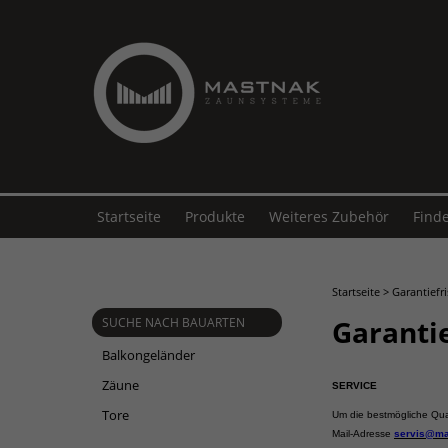
Startseite
Produkte
Weiteres Zubehör
Find
Startseite
>
Garantiefri
Garantie
SUCHE NACH BAUARTEN
Balkongeländer
Zäune
SERVICE
Tore
Um die bestmögliche Qual
Mail-Adresse
servis@ma