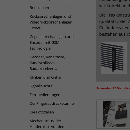
wird direkt an 
Briefkästen
Die Tragkonstru
Rücksprechanlagen und
qualitätsvoller
Videorücksprechanlagen
Geländersystem
Urmet
bestehen aus ro
Gegensprechanlagen und
Encoder mit GSM-
Technologie
Decoder, Kanaltaste,
Kanalschlüssel,
Radarreceiver ...
Klinken und Griffe
Signalleuchte
Es werden 3D-Visualis
Fernbedienungen
Der Fingerabdruckscanner
Die Fotozellen
Mechanismus, der
Hindernisse vor dem