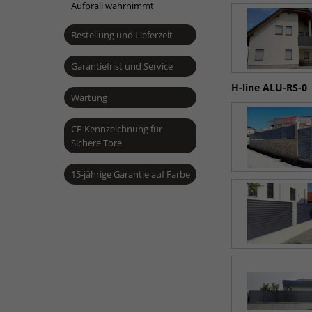
Aufprall wahrnimmt
Bestellung und Lieferzeit
Garantiefrist und Service
H-line ALU-RS-0
Wartung
CE-Kennzeichnung für
Sichere Tore
15-jährige Garantie auf Farbe