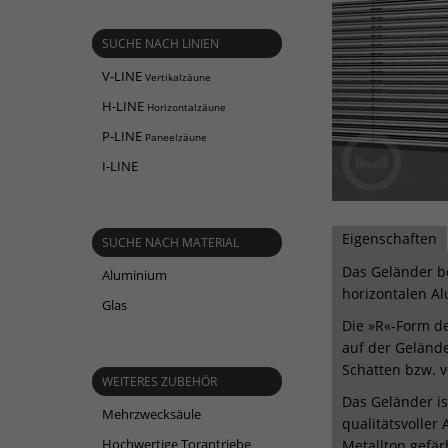
SUCHE NACH LINIEN
V-LINE
Vertikalzäune
H-LINE
Horizontalzäune
P-LINE
Paneelzäune
I-LINE
Eigenschaften
SUCHE NACH MATERIAL
Das Geländer b
Aluminium
horizontalen Alu
Glas
Die »R«-Form des
auf der Geländ
Schatten bzw. v
WEITERES ZUBEHÖR
Das Geländer i
Mehrzwecksäule
qualitätsvoller
Hochwertige Torantriebe
Metallton gefär