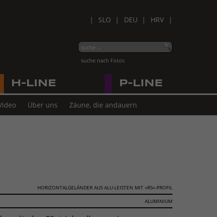
SLO
DEU
HRV
suche nach Fotos
H-LINE
P-LINE
Video
Über uns
Zäune, die andauern
HORIZONTALGELÄNDER AUS ALU-LEISTEN MIT »RS«-PROFIL
ALUMINIUM