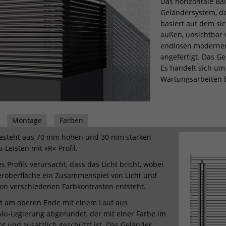
Das horizontale Ba
Geländersystem, da
basiert auf dem si
außen, unsichtbar 
endlosen modernen
angefertigt. Das G
Es handelt sich um
Wartungsarbeiten b
Montage
Farben
esteht aus 70 mm hohen und 30 mm starken
-Leisten mit »R«-Profil.
 Profils verursacht, dass das Licht bricht, wobei
eroberfläche ein Zusammenspiel von Licht und
on verschiedenen Farbkontrasten entsteht.
st am oberen Ende mit einem Lauf aus
 Alu-Legierung abgerundet, der mit einer Farbe im
bt und zusätzlich geschützt ist. Das Geländer