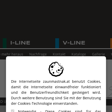
I-LINE
V-LINE
e mehr heraus
Nachfrage
Kontakt
Kataloge
Gallerie
Die Internetseite zaunmastnak.at benutzt Cookies,
damit die Internetseite einwandfreier funktioniert
und die Benutzerfreundlichkeit gesteigert wird.
Durch weitere Benutzung sind Sie mit der Benutzung
ND UNTERSTÜTZUNG
der Cookies-Technologie einverstanden.
Notwendig - Diese Cookies sind für das
Maribor