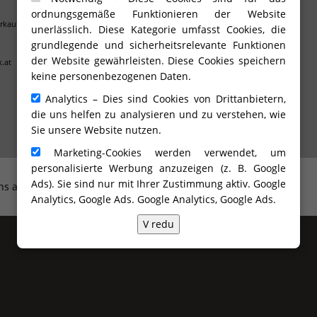
ordnungsgemäße Funktionieren der Website
rkaufsplatz
Produktion und Verkauf
unerlässlich. Diese Kategorie umfasst Cookies, die
Cesta k Dravi 24, Maribor
grundlegende und sicherheitsrelevante Funktionen
+386 (0)2 46 00 100
der Website gewährleisten. Diese Cookies speichern
.at
+386 (0)41 792 076
keine personenbezogenen Daten.
igorm@zaunmastnak.at
Analytics – Dies sind Cookies von Drittanbietern,
die uns helfen zu analysieren und zu verstehen, wie
Sie unsere Website nutzen.
Marketing-Cookies werden verwendet, um
personalisierte Werbung anzuzeigen (z. B. Google
Ads). Sie sind nur mit Ihrer Zustimmung aktiv. Google
ns auch:
Analytics, Google Ads.
Google Analytics, Google Ads
.
V redu