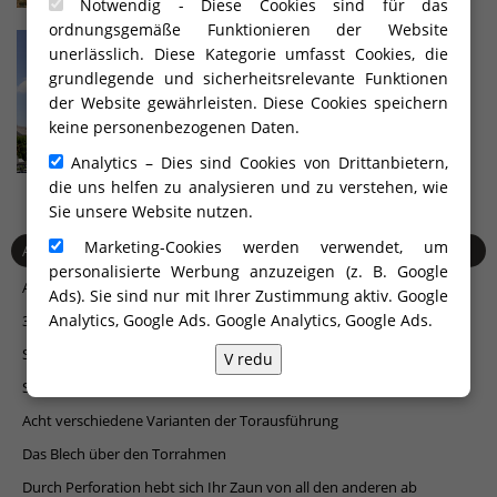
Notwendig - Diese Cookies sind für das
ordnungsgemäße Funktionieren der Website
unerlässlich. Diese Kategorie umfasst Cookies, die
grundlegende und sicherheitsrelevante Funktionen
der Website gewährleisten. Diese Cookies speichern
keine personenbezogenen Daten.
Analytics – Dies sind Cookies von Drittanbietern,
die uns helfen zu analysieren und zu verstehen, wie
Sie unsere Website nutzen.
Marketing-Cookies werden verwendet, um
Ausstellungssalon in M...
personalisierte Werbung anzuzeigen (z. B. Google
Alles, was Sie über sichere Tore wissen müssen
Ads). Sie sind nur mit Ihrer Zustimmung aktiv. Google
Analytics, Google Ads.
Google Analytics, Google Ads
.
3D-Visualisierung fürs Aussehen vor der Ausführung
Seitlich montierte Balkongeländer
V redu
Streben Sie nach Sicherheit und Privatsphare?
Acht verschiedene Varianten der Torausführung
Das Blech über den Torrahmen
Durch Perforation hebt sich Ihr Zaun von all den anderen ab