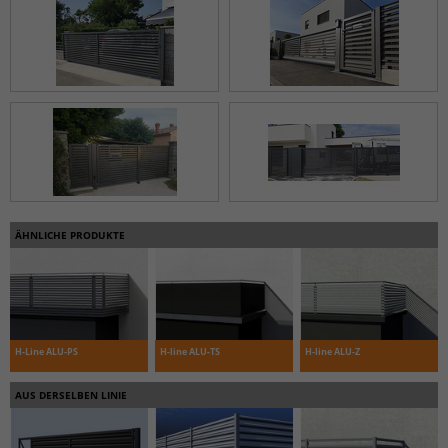
ÄHNLICHE PRODUKTE
H-Line ALU-PS
H-line ALU-TS
H-line ALU-Z
AUS DERSELBEN LINIE