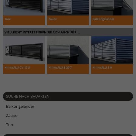
Tore
Zäune
Balkongeländer
VIELLEICHT INTERESSIEREN SIE SICH AUCH FÜR …
H-line ALU-CV-15-3
H-line ALU-S-29-7
H-line ALU-S-0
SUCHE NACH BAUARTEN
Balkongeländer
Zäune
Tore