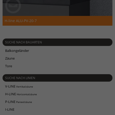
H-line ALU-PV-20-7
SUCHE NACH BAUARTEN
Balkongeländer
Zäune
Tore
SUCHE NACH LINIEN
V-LINE
Vertikalzäune
H-LINE
Horizontalzäune
P-LINE
Paneelzäune
I-LINE