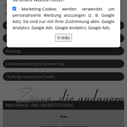
Die Fotozellen
Marketing-Cookies werden verwendet, um
Mechanismus, der Hindernisse vor dem Aufprall wahrnimmt
personalisierte Werbung anzuzeigen (z. B. Google
Ads). Sie sind nur mit Ihrer Zustimmung aktiv. Google
Bestellung und Lieferzeit
Analytics, Google Ads.
Google Analytics, Google Ads
.
V redu
Garantiefrist und Service
Wartung
CE-Kennzeichnung für Sichere Tore
15-jährige Garantie auf Farbe
NACHFRAGE UND UNTERSTÜTZUNG
Graz
Ausstellungs-und Verkaufsplatz