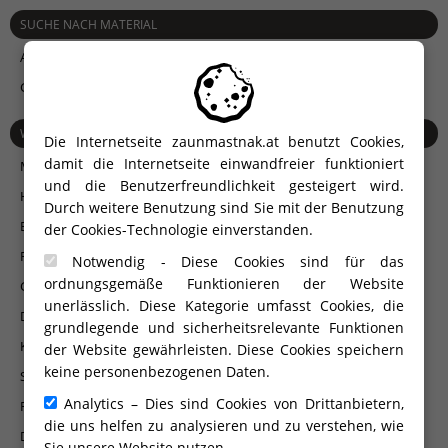
SUCHE NACH MATERIAL
Aluminium
Glas
WEITERES ZUBEHÖR
Die Internetseite zaunmastnak.at benutzt Cookies,
damit die Internetseite einwandfreier funktioniert
Mehrzwecksäule
und die Benutzerfreundlichkeit gesteigert wird.
Hochwertige Torantriebe
Durch weitere Benutzung sind Sie mit der Benutzung
Briefkästen
der Cookies-Technologie einverstanden.
Rücksprechanlagen und Videorücksprechanlagen Urmet
Notwendig - Diese Cookies sind für das
ordnungsgemäße Funktionieren der Website
Gegensprechanlagen und Encoder mit GSM-Technologie
unerlässlich. Diese Kategorie umfasst Cookies, die
Decoder, Kanaltaste, Kanalschlüssel, Radarreceiver ...
grundlegende und sicherheitsrelevante Funktionen
Klinken und Griffe
der Website gewährleisten. Diese Cookies speichern
keine personenbezogenen Daten.
Signalleuchte
Analytics – Dies sind Cookies von Drittanbietern,
Fernbedienungen
die uns helfen zu analysieren und zu verstehen, wie
Der Fingerabdruckscanner
Sie unsere Website nutzen.