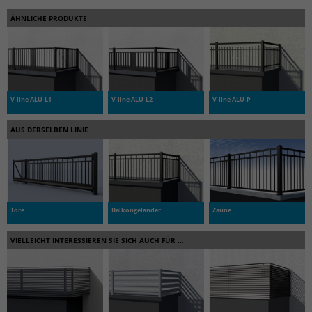
ÄHNLICHE PRODUKTE
V-line ALU-L1
V-line ALU-L2
V-line ALU-P
AUS DERSELBEN LINIE
Tore
Balkongeländer
Zäune
VIELLEICHT INTERESSIEREN SIE SICH AUCH FÜR …