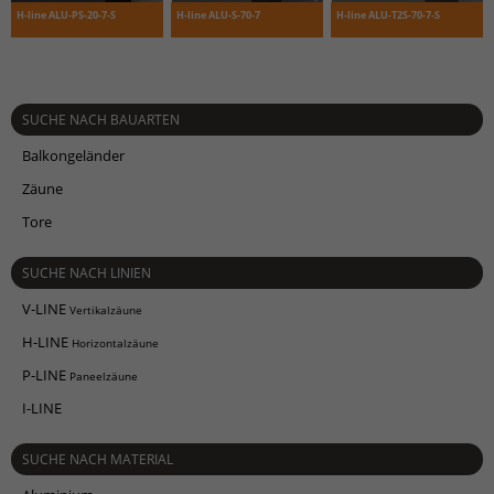
H-line ALU-PS-20-7-S
H-line ALU-S-70-7
H-line ALU-T2S-70-7-S
SUCHE NACH BAUARTEN
Balkongeländer
Zäune
Tore
SUCHE NACH LINIEN
V-LINE
Vertikalzäune
H-LINE
Horizontalzäune
P-LINE
Paneelzäune
I-LINE
SUCHE NACH MATERIAL