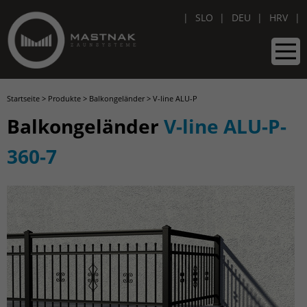
SLO
DEU
HRV
Startseite
>
Produkte
>
Balkongeländer
>
V-line ALU-P
Balkongeländer
V-line ALU-P-
360-7